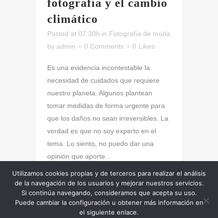
fotografía y el cambio
climático
Posted at 07:30h
in
Fotografía de moda
by
admin
0 Comments
0
Likes
Es una evidencia incontestable la
necesidad de cuidados que requiere
nuestro planeta. Algunos plantean
tomar medidas de forma urgente para
que los daños no sean irreversibles. La
verdad es que no soy experto en el
tema. Lo siento, no puedo dar una
opinión que aporte...
Utilizamos cookies propias y de terceros para realizar el análisis
de la navegación de los usuarios y mejorar nuestros servicios.
Read More
Si continúa navegando, consideramos que acepta su uso.
Puede cambiar la configuración u obtener más información en
el siguiente enlace.