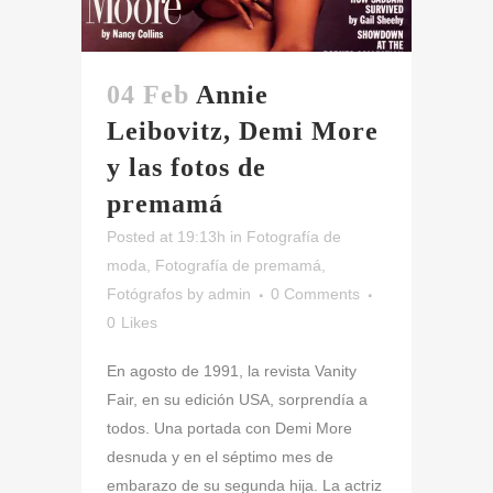
04 Feb
Annie
Leibovitz, Demi More
y las fotos de
premamá
Posted at 19:13h
in
Fotografía de
moda
,
Fotografía de premamá
,
Fotógrafos
by
admin
0 Comments
0
Likes
En agosto de 1991, la revista Vanity
Fair, en su edición USA, sorprendía a
todos. Una portada con Demi More
desnuda y en el séptimo mes de
embarazo de su segunda hija. La actriz