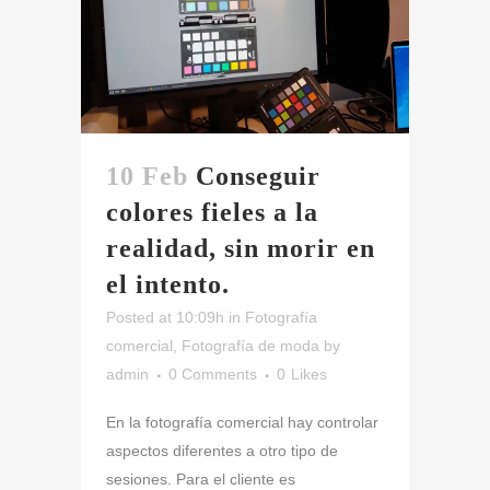
10 Feb
Conseguir
colores fieles a la
realidad, sin morir en
el intento.
Posted at 10:09h
in
Fotografía
comercial
,
Fotografía de moda
by
admin
0 Comments
0
Likes
En la fotografía comercial hay controlar
aspectos diferentes a otro tipo de
sesiones. Para el cliente es